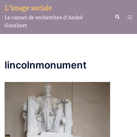
Aller
L'image sociale
au
Recherche
Ouv
Le carnet de recherches d'André
contenu
le
Gunthert
me
lincolnmonument