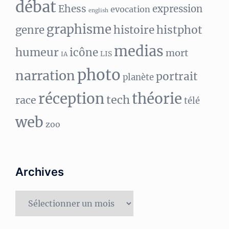
débat
Ehess
expression
evocation
english
graphisme
histphot
genre
histoire
medias
humeur
icône
mort
LIS
IA
photo
narration
portrait
planète
réception
théorie
tech
race
télé
web
zoo
Archives
Archives