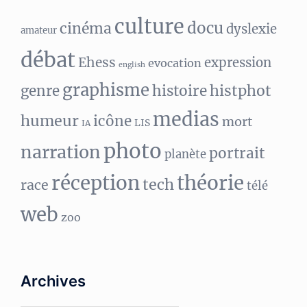
culture
docu
cinéma
dyslexie
amateur
débat
Ehess
expression
evocation
english
graphisme
histphot
genre
histoire
medias
humeur
icône
mort
LIS
IA
photo
narration
portrait
planète
réception
théorie
tech
race
télé
web
zoo
Archives