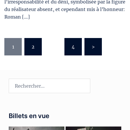
l’irresponsabilité et du déni, symbolisée par la figure
du réalisateur absent, et cependant mis à l’honneur:
Roman […]
Pagination
1
2
…
4
>
des
publications
Rechercher :
Billets en vue