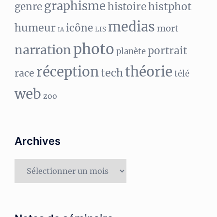
graphisme
histphot
genre
histoire
medias
humeur
icône
mort
LIS
IA
photo
narration
portrait
planète
réception
théorie
tech
race
télé
web
zoo
Archives
Archives