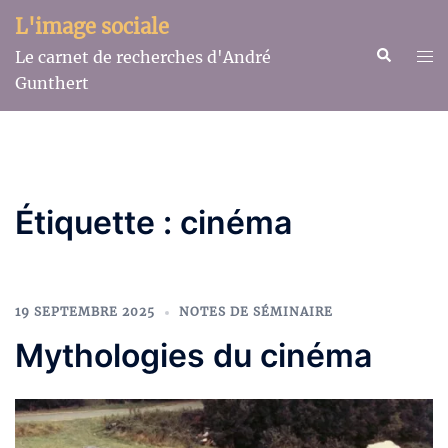
Aller
L'image sociale
au
Recherche
Ouv
Le carnet de recherches d'André
contenu
le
Gunthert
me
Étiquette :
cinéma
19 SEPTEMBRE 2025
NOTES DE SÉMINAIRE
Mythologies du cinéma