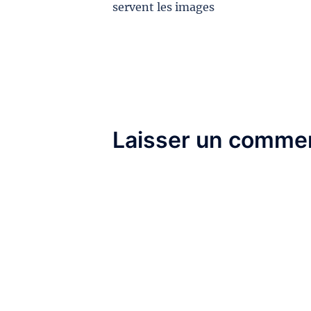
d’article
servent les images
Laisser un commen