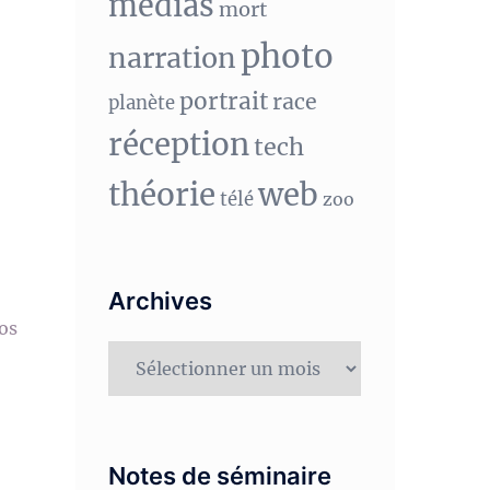
medias
mort
photo
narration
portrait
race
planète
réception
tech
théorie
web
télé
zoo
Archives
vos
Archives
Notes de séminaire