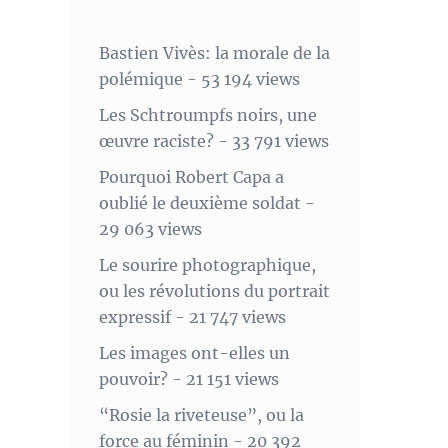
Bastien Vivès: la morale de la
polémique
- 53 194 views
Les Schtroumpfs noirs, une
œuvre raciste?
- 33 791 views
Pourquoi Robert Capa a
oublié le deuxième soldat
-
29 063 views
Le sourire photographique,
ou les révolutions du portrait
expressif
- 21 747 views
Les images ont-elles un
pouvoir?
- 21 151 views
“Rosie la riveteuse”, ou la
force au féminin
- 20 392