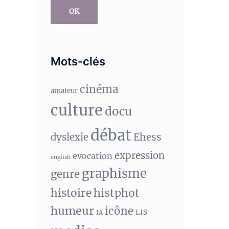
OK
Mots-clés
cinéma
amateur
culture
docu
débat
Ehess
dyslexie
expression
evocation
english
graphisme
genre
histphot
histoire
humeur
icône
LIS
IA