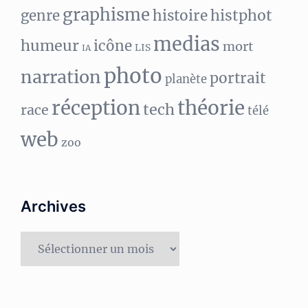
graphisme
histphot
genre
histoire
medias
humeur
icône
mort
LIS
IA
photo
narration
portrait
planète
réception
théorie
tech
race
télé
web
zoo
Archives
Archives