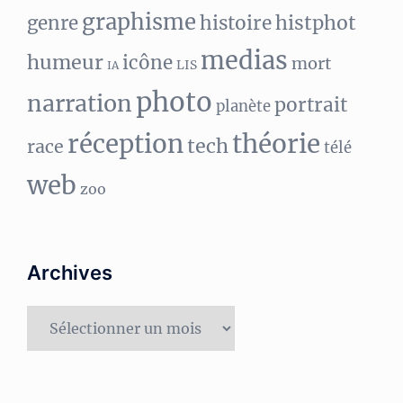
graphisme
histphot
genre
histoire
medias
humeur
icône
mort
LIS
IA
photo
narration
portrait
planète
réception
théorie
tech
race
télé
web
zoo
Archives
Archives