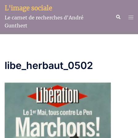
Aller
L'image sociale
au
Recherche
Ouv
Le carnet de recherches d'André
contenu
le
Gunthert
me
libe_herbaut_0502