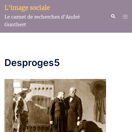
Aller
L'image sociale
au
Recherche
Ouv
Le carnet de recherches d'André
contenu
le
Gunthert
me
Desproges5