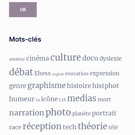
mail
OK
Mots-clés
culture
docu
cinéma
dyslexie
amateur
débat
Ehess
expression
evocation
english
graphisme
histphot
genre
histoire
medias
humeur
icône
mort
LIS
IA
photo
narration
portrait
planète
réception
théorie
tech
race
télé