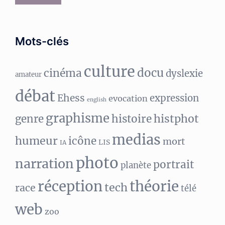
Mots-clés
culture
docu
cinéma
dyslexie
amateur
débat
Ehess
expression
evocation
english
graphisme
histphot
genre
histoire
medias
humeur
icône
mort
LIS
IA
photo
narration
portrait
planète
réception
théorie
tech
race
télé
web
zoo