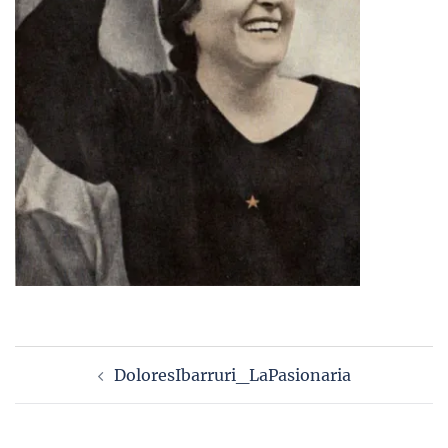
Navigation
DoloresIbarruri_LaPasionaria
d’article