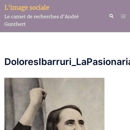
Aller
L'image sociale
au
Recherche
Ouv
Le carnet de recherches d'André
contenu
le
Gunthert
me
DoloresIbarruri_LaPasionari