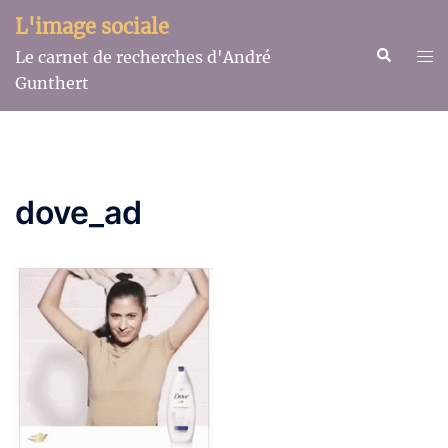
Aller
L'image sociale
au
Recherche
Ouv
Le carnet de recherches d'André
contenu
le
Gunthert
me
dove_ad