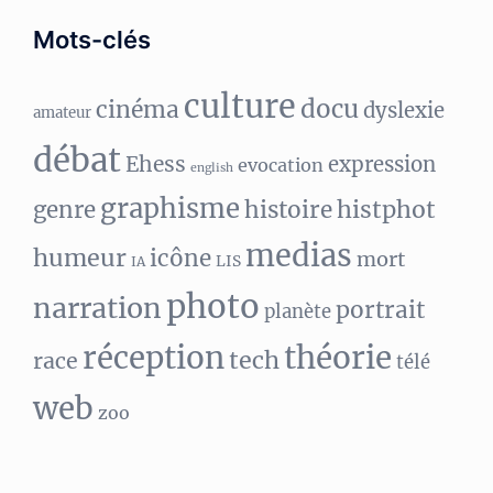
Mots-clés
culture
docu
cinéma
dyslexie
amateur
débat
Ehess
expression
evocation
english
graphisme
histphot
genre
histoire
medias
humeur
icône
mort
LIS
IA
photo
narration
portrait
planète
réception
théorie
tech
race
télé
web
zoo