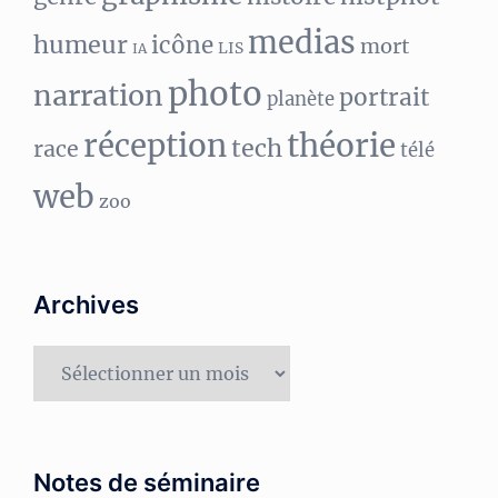
medias
humeur
icône
mort
LIS
IA
photo
narration
portrait
planète
réception
théorie
tech
race
télé
web
zoo
Archives
Archives
Notes de séminaire