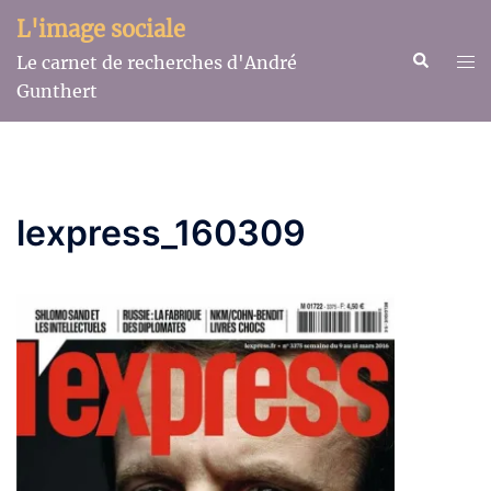
Aller
L'image sociale
au
Recherche
Ouv
Le carnet de recherches d'André
contenu
le
Gunthert
me
lexpress_160309