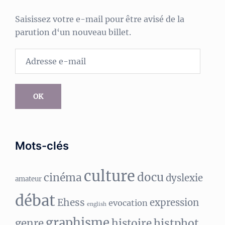
Saisissez votre e-mail pour être avisé de la
parution d‘un nouveau billet.
Adresse
e-
mail
OK
Mots-clés
culture
docu
cinéma
dyslexie
amateur
débat
Ehess
expression
evocation
english
graphisme
histphot
genre
histoire