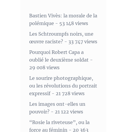
Bastien Vivès: la morale de la
polémique
- 53 148 views
Les Schtroumpfs noirs, une
œuvre raciste?
- 33 747 views
Pourquoi Robert Capa a
oublié le deuxième soldat
-
29 008 views
Le sourire photographique,
ou les révolutions du portrait
expressif
- 21 728 views
Les images ont-elles un
pouvoir?
- 21 122 views
“Rosie la riveteuse”, ou la
force au féminin
- 20 363