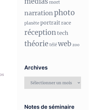
medias
mort
photo
narration
portrait
race
planète
réception
tech
théorie
web
télé
zoo
Archives
vos
Archives
Notes de séminaire