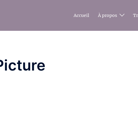
Accueil
À propos
T
icture