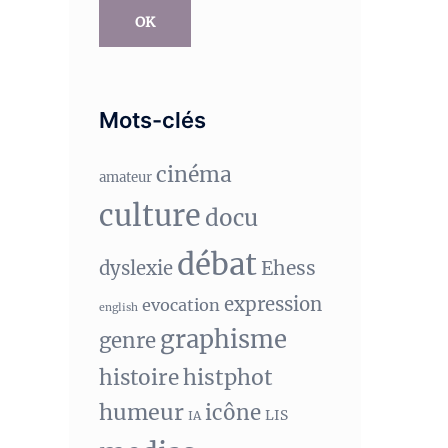
OK
Mots-clés
cinéma
amateur
culture
docu
débat
Ehess
dyslexie
expression
evocation
english
graphisme
genre
histphot
histoire
humeur
icône
LIS
IA