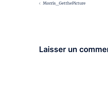
Morris_GetthePicture
d’article
Laisser un commen