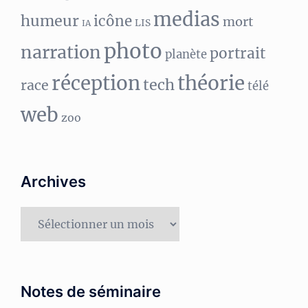
medias
humeur
icône
mort
LIS
IA
photo
narration
portrait
planète
réception
théorie
tech
race
télé
web
zoo
Archives
Archives
Notes de séminaire