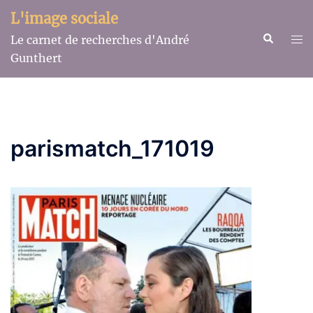
Aller
L'image sociale
au
Recherche
Ouv
Le carnet de recherches d'André
contenu
le
Gunthert
me
parismatch_171019