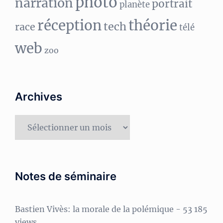
photo
narration
portrait
planète
réception
théorie
tech
race
télé
web
zoo
Archives
Archives
Notes de séminaire
Bastien Vivès: la morale de la polémique
- 53 185
views