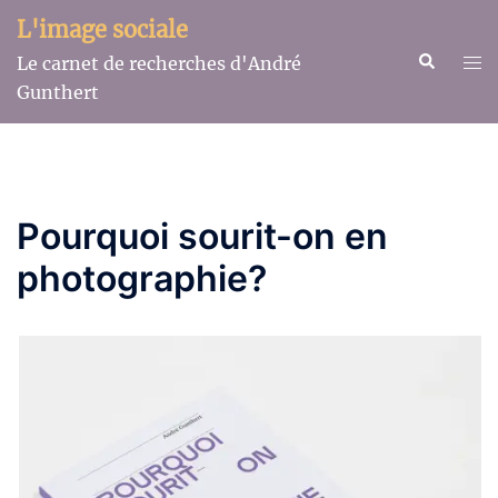
Aller
L'image sociale
au
Recherche
Ouv
Le carnet de recherches d'André
contenu
le
Gunthert
me
Pourquoi sourit-on en
photographie?