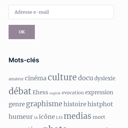
Adresse
e-
mail
OK
Mots-clés
culture
docu
cinéma
dyslexie
amateur
débat
Ehess
expression
evocation
english
graphisme
histphot
genre
histoire
medias
humeur
icône
mort
LIS
IA