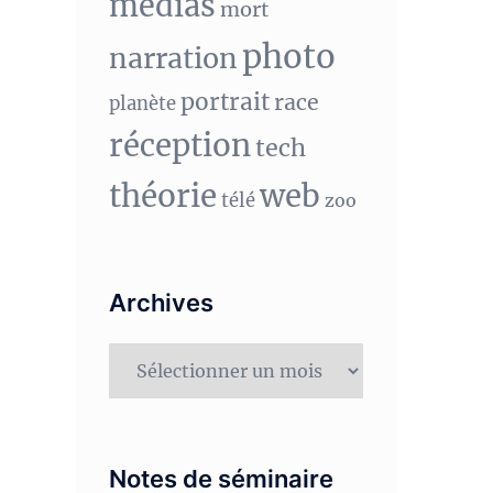
medias
mort
photo
narration
portrait
race
planète
réception
tech
théorie
web
télé
zoo
Archives
Archives
Notes de séminaire