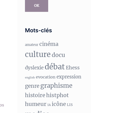
OK
Mots-clés
cinéma
amateur
culture
docu
débat
Ehess
dyslexie
expression
evocation
english
graphisme
genre
histphot
histoire
humeur
icône
LIS
vos
IA