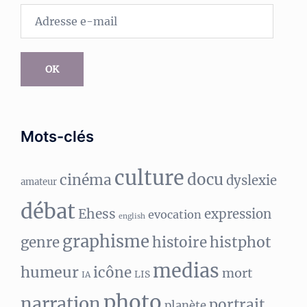
Adresse
e-
mail
OK
Mots-clés
culture
docu
cinéma
dyslexie
amateur
débat
Ehess
expression
evocation
english
graphisme
histphot
genre
histoire
medias
humeur
icône
mort
LIS
IA
photo
narration
portrait
planète