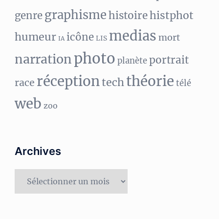
graphisme
histphot
genre
histoire
medias
humeur
icône
mort
LIS
IA
photo
narration
portrait
planète
réception
théorie
tech
race
télé
web
zoo
Archives
Archives