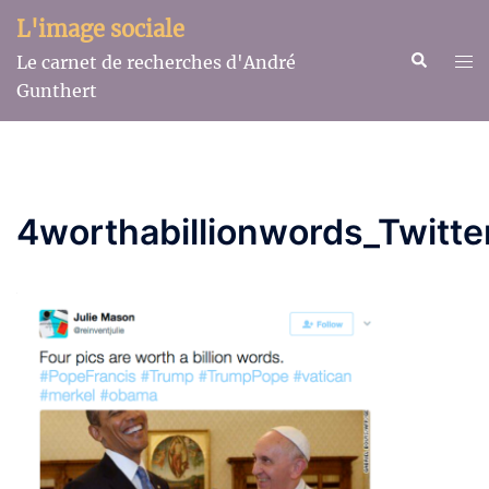
Aller
L'image sociale
au
Recherche
Ouv
Le carnet de recherches d'André
contenu
le
Gunthert
me
4worthabillionwords_Twitte