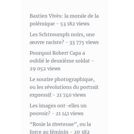
Bastien Vivès: la morale de la
polémique
- 53 182 views
Les Schtroumpfs noirs, une
œuvre raciste?
- 33 775 views
Pourquoi Robert Capa a
oublié le deuxième soldat
-
29 052 views
Le sourire photographique,
ou les révolutions du portrait
expressif
- 21 740 views
Les images ont-elles un
pouvoir?
- 21 141 views
“Rosie la riveteuse”, ou la
force au féminin
- 20 382