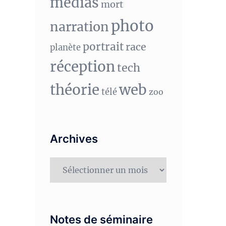
medias
mort
photo
narration
portrait
race
planète
réception
tech
théorie
web
télé
zoo
Archives
Archives
Notes de séminaire