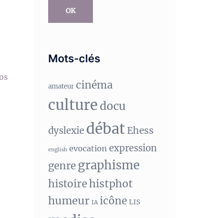
OK
Mots-clés
vos
cinéma
amateur
culture
docu
débat
Ehess
dyslexie
expression
evocation
english
graphisme
genre
histphot
histoire
humeur
icône
LIS
IA