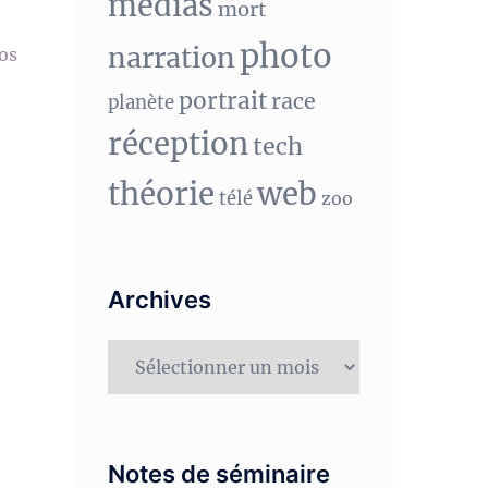
medias
mort
photo
narration
vos
portrait
race
planète
réception
tech
théorie
web
télé
zoo
Archives
Archives
Notes de séminaire