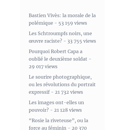
Bastien Vivès: la morale de la
polémique
- 53 159 views
Les Schtroumpfs noirs, une
œuvre raciste?
- 33 755 views
Pourquoi Robert Capa a
oublié le deuxième soldat
-
29 017 views
Le sourire photographique,
ou les révolutions du portrait
expressif
- 21 732 views
Les images ont-elles un
pouvoir?
- 21 128 views
“Rosie la riveteuse”, ou la
force au féminin
- 20 370