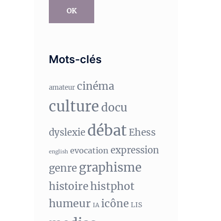
OK
Mots-clés
cinéma
amateur
culture
docu
débat
Ehess
dyslexie
expression
evocation
english
graphisme
genre
histphot
histoire
humeur
icône
LIS
IA