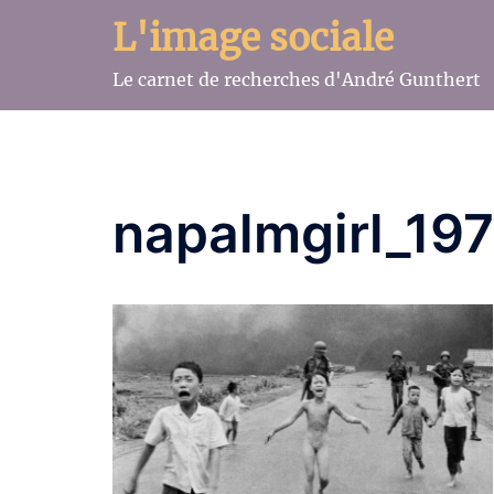
Aller
L'image sociale
au
contenu
Le carnet de recherches d'André Gunthert
napalmgirl_19