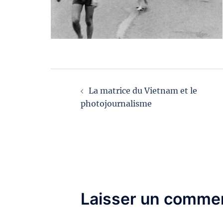
Navigation
La matrice du Vietnam et le
d’article
photojournalisme
Laisser un commen