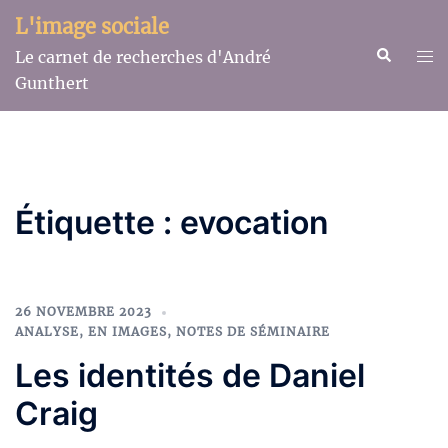
Aller
L'image sociale
au
Recherche
Ouv
Le carnet de recherches d'André
contenu
le
Gunthert
me
Étiquette :
evocation
26 NOVEMBRE 2023
ANALYSE
,
EN IMAGES
,
NOTES DE SÉMINAIRE
Les identités de Daniel
Craig