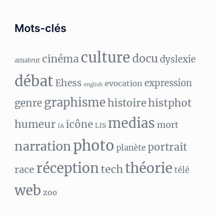
Mots-clés
culture
docu
cinéma
dyslexie
amateur
débat
Ehess
expression
evocation
english
graphisme
histphot
genre
histoire
medias
humeur
icône
mort
LIS
IA
photo
narration
portrait
planète
réception
théorie
tech
race
télé
web
zoo