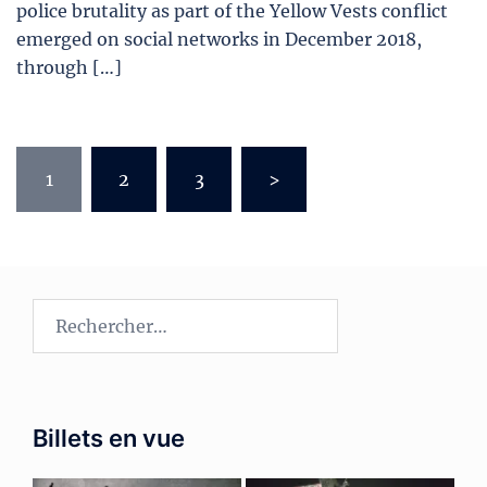
police brutality as part of the Yellow Vests conflict
emerged on social networks in December 2018,
through […]
Pagination
1
2
3
>
des
publications
Rechercher :
Billets en vue