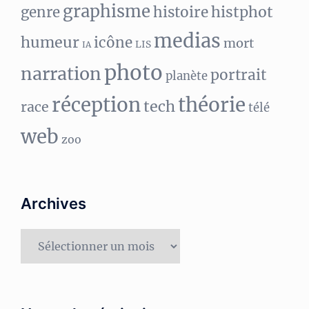
graphisme
histphot
genre
histoire
medias
humeur
icône
mort
LIS
IA
photo
narration
portrait
planète
réception
théorie
tech
race
télé
web
zoo
Archives
Archives