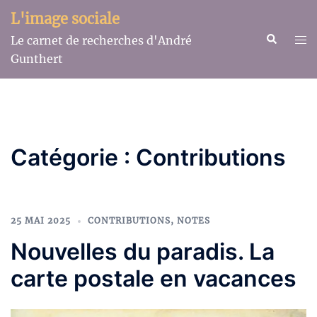
Aller
L'image sociale
au
Recherche
Ouv
Le carnet de recherches d'André
contenu
le
Gunthert
me
Catégorie :
Contributions
25 MAI 2025
CONTRIBUTIONS
,
NOTES
Nouvelles du paradis. La
carte postale en vacances