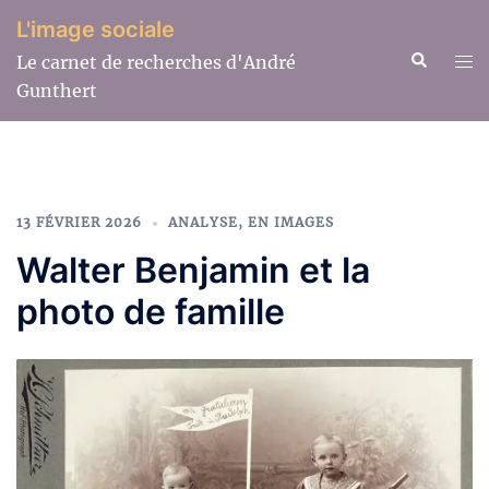
Aller
L'image sociale
au
Recherche
Ouv
Le carnet de recherches d'André
contenu
le
Gunthert
me
13 FÉVRIER 2026
ANALYSE
,
EN IMAGES
Walter Benjamin et la
photo de famille