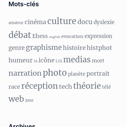
Mots-clés
culture
docu
cinéma
dyslexie
amateur
débat
Ehess
expression
evocation
english
graphisme
histphot
genre
histoire
medias
humeur
icône
mort
LIS
IA
photo
narration
portrait
planète
réception
théorie
tech
race
télé
web
zoo
Archives