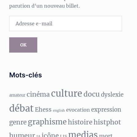
parution d‘un nouveau billet.
Adresse
e-
mail
OK
Mots-clés
culture
docu
cinéma
dyslexie
amateur
débat
Ehess
expression
evocation
english
graphisme
histphot
genre
histoire
medias
humeur
icône
mort
LIS
IA