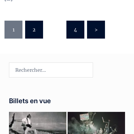
Pagination
1
2
…
4
>
des
publications
Rechercher :
Billets en vue