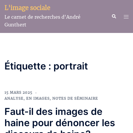
Aller
L'image sociale
au
Recherche
Ouv
Le carnet de recherches d'André
contenu
le
Gunthert
me
Étiquette :
portrait
15 MARS 2025
ANALYSE
,
EN IMAGES
,
NOTES DE SÉMINAIRE
Faut-il des images de
haine pour dénoncer les