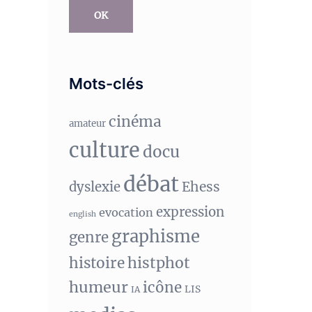
OK
Mots-clés
cinéma
amateur
culture
docu
débat
Ehess
dyslexie
expression
evocation
english
graphisme
genre
histphot
histoire
humeur
icône
LIS
IA