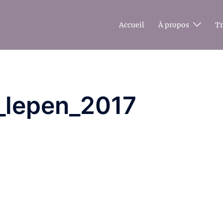
Accueil
À propos
T
e_lepen_2017