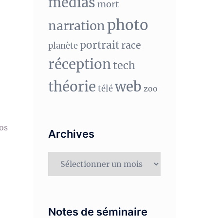
medias
mort
photo
narration
portrait
race
planète
réception
tech
théorie
web
télé
zoo
vos
Archives
Archives
Notes de séminaire