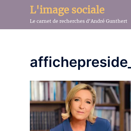
Aller
L'image sociale
au
contenu
Le carnet de recherches d'André Gunthert
affichepresid