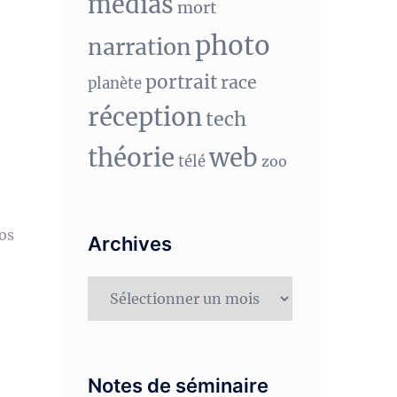
medias
mort
photo
narration
portrait
race
planète
réception
tech
théorie
web
télé
zoo
vos
Archives
Archives
Notes de séminaire