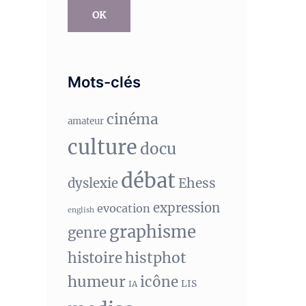
OK
Mots-clés
cinéma
amateur
culture
docu
débat
Ehess
dyslexie
expression
evocation
english
graphisme
genre
histphot
histoire
humeur
icône
LIS
IA