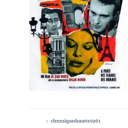
Navigation
chroniquedunete1961