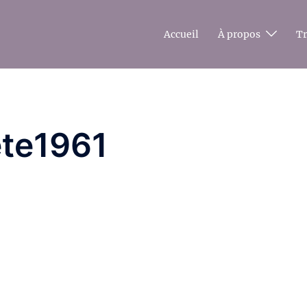
Accueil
À propos
T
te1961