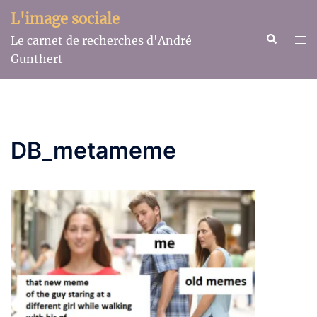
Aller
L'image sociale
au
Recherche
Ouv
Le carnet de recherches d'André
contenu
le
Gunthert
me
DB_metameme