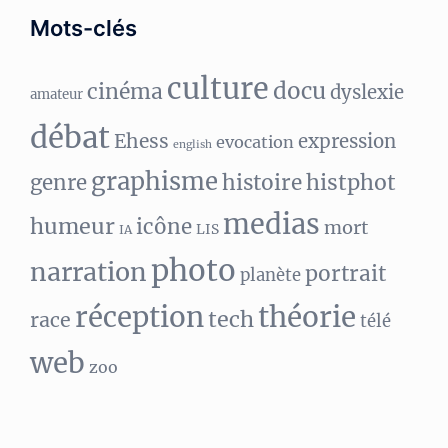
Mots-clés
culture
docu
cinéma
dyslexie
amateur
débat
Ehess
expression
evocation
english
graphisme
histphot
genre
histoire
medias
humeur
icône
mort
LIS
IA
photo
narration
portrait
planète
réception
théorie
tech
race
télé
web
zoo