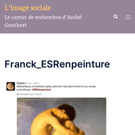
Aller
L'image sociale
au
Recherche
Ouv
Le carnet de recherches d'André
contenu
le
Gunthert
me
Franck_ESRenpeinture