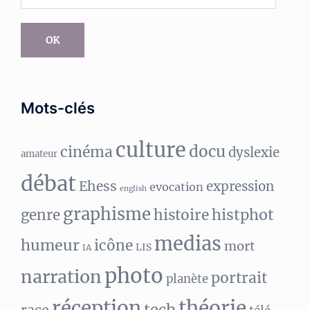
e-
mail
OK
Mots-clés
culture
docu
cinéma
dyslexie
amateur
débat
Ehess
expression
evocation
english
graphisme
histphot
genre
histoire
medias
humeur
icône
mort
LIS
IA
photo
narration
portrait
planète
réception
théorie
tech