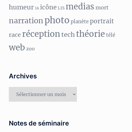
medias
humeur
icône
mort
LIS
IA
photo
narration
portrait
planète
réception
théorie
tech
race
télé
web
zoo
Archives
Archives
Notes de séminaire