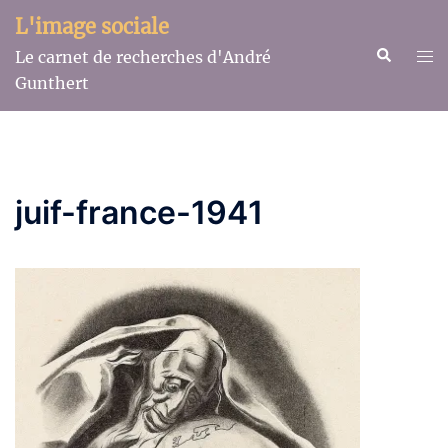
Aller
L'image sociale
au
Recherche
Ouv
Le carnet de recherches d'André
contenu
le
Gunthert
me
juif-france-1941