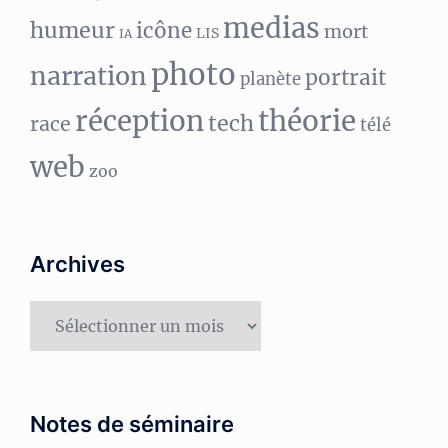
medias
humeur
icône
mort
LIS
IA
photo
narration
portrait
planète
réception
théorie
tech
race
télé
web
zoo
Archives
Archives
Notes de séminaire