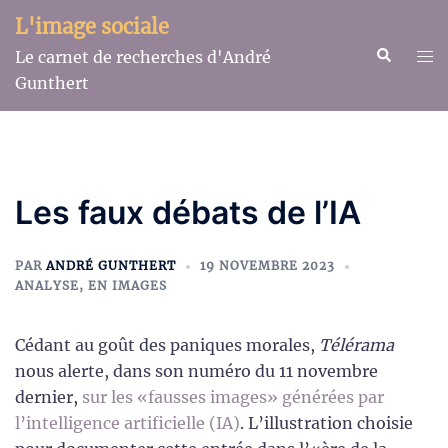
Aller
L'image sociale
au
Recherche
Ouv
Le carnet de recherches d'André
contenu
le
Gunthert
me
Les faux débats de l’IA
PAR
ANDRÉ GUNTHERT
19 NOVEMBRE 2023
ANALYSE
,
EN IMAGES
Cédant au goût des paniques morales,
Télérama
nous alerte, dans son numéro du 11 novembre
dernier,
sur les «fausses images» générées par
l’intelligence artificielle (IA)
. L’illustration choisie