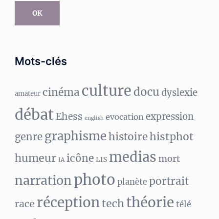
OK
Mots-clés
culture
docu
cinéma
dyslexie
amateur
débat
Ehess
expression
evocation
english
graphisme
histphot
genre
histoire
medias
humeur
icône
mort
LIS
IA
photo
narration
portrait
planète
réception
théorie
tech
race
télé