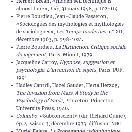
Herbert Brean, «Hidden sell technique is
almost here»,
Life
, 31 mars 1958, p. 102-114.
Pierre Bourdieu, Jean-Claude Passeron,
«Sociologues des mythologies et mythologies
de sociologues»,
Les Temps modernes
, n° 211,
décembre 1963, p. 998-1021.
Pierre Bourdieu,
La Distinction. Critique sociale
du jugement
, Paris, Minuit, 1979.
Jacqueline Carroy,
Hypnose, suggestion et
psychologie. L’invention de sujets
, Paris, PUF,
1991.
Hadley Cantril, Hazel Gaudet, Herta Herzog,
The Invasion from Mars. A Study in the
Psychology of Panic
, Princeton, Princeton
University Press, 1940.
Columbo
, «Subconscient» (dir. Richard Quine),
ép. 4, saison 3, décembre 1973, diffusion NBC.
Muriel Faivre,
La Propagande radiophonique