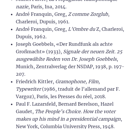
nazie
, Paris, Ina, 2014.
André Franquin, Greg,
Z comme Zorglub
,
Charleroi, Dupuis, 1961.
André Franquin, Greg,
L’Ombre du
Z, Charleroi,
Dupuis, 1962.
Joseph Goebbels, «Der Rundfunk als achte
Großmacht» (1933),
Signale der neuen Zeit. 25
ausgewählte Reden von Dr. Joseph Goebbels
,
Munich, Zentralverlag der NSDAP, 1938, p. 197-
207.
Friedrich Kittler,
Gramophone, Film,
Typewriter
(1986, traduit de l’allemand par F.
Vargoz), Paris, les Presses du réel, 2018.
Paul F. Lazarsfeld, Bernard Berelson, Hazel
Gaudet,
The People’s Choice. How the voter
makes up his mind in a presidential campaign
,
New York, Columbia University Press, 1948.