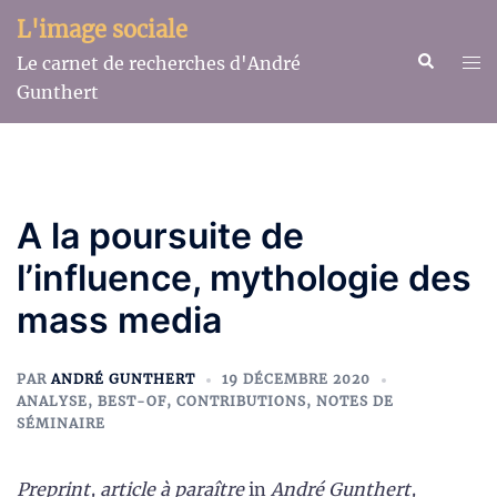
Aller
L'image sociale
au
Recherche
Ouv
Le carnet de recherches d'André
contenu
le
Gunthert
me
A la poursuite de
l’influence, mythologie des
mass media
PAR
ANDRÉ GUNTHERT
19 DÉCEMBRE 2020
ANALYSE
,
BEST-OF
,
CONTRIBUTIONS
,
NOTES DE
SÉMINAIRE
Preprint, article à paraître
in
André Gunthert,