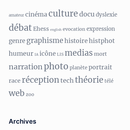
culture
docu
cinéma
dyslexie
amateur
débat
Ehess
expression
evocation
english
graphisme
histphot
genre
histoire
medias
humeur
icône
mort
LIS
IA
photo
narration
portrait
planète
réception
théorie
tech
race
télé
web
zoo
Archives