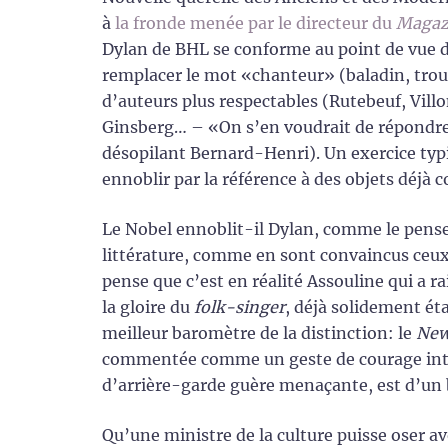
à
la fronde menée par le directeur du
Magazi
Dylan de BHL se conforme au point de vue d
remplacer le mot «chanteur» (baladin, trou
d’auteurs plus respectables (Rutebeuf, Vil
Ginsberg… – «On s’en voudrait de répondre à
désopilant Bernard-Henri). Un exercice typiq
ennoblir par la référence à des objets déjà c
Le Nobel ennoblit-il Dylan, comme le pense
littérature, comme en sont convaincus ceux 
pense que c’est en réalité Assouline qui a 
la gloire du
folk-singer
, déjà solidement éta
meilleur baromètre de la distinction: le
New
commentée comme un geste de courage intel
d’arrière-garde guère menaçante, est d’un b
Qu’une ministre de la culture puisse oser a