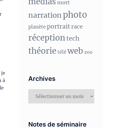
medias
mort
photo
narration
r
portrait
race
planète
réception
tech
théorie
web
télé
zoo
 je
Archives
n à
le
Archives
Notes de séminaire