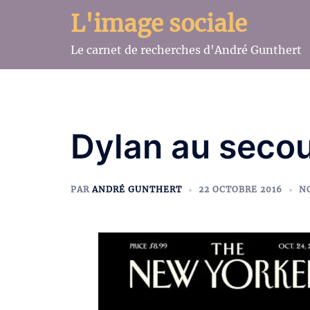
Aller
L'image sociale
au
contenu
Le carnet de recherches d'André Gunthert
Dylan au secour
PAR
ANDRÉ GUNTHERT
22 OCTOBRE 2016
N