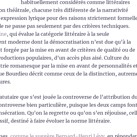
habituellement considérés comme littéraires
on théâtrale, chacune très différente de la narrativité
 l’expression lyrique pour des raisons strictement formelle
le ne passe pas seulement par des critères techniques.
ine
, qui évalue la catégorie littéraire à la seule
ment moderne dont la démocratisation n’est due qu’à la
ut forgée par la mise en avant de critères de qualité ou de
roductions populaires, d’un accès plus aisé. Culture du
dustrie romanesque par la mise en avant de personnalités e
que Bourdieu décrit comme ceux de la distinction, autrem
ures.
tutaire que s’est jouée la controverse de l’attribution d
controverse bien particulière, puisque les deux camps fon
nsécration. Qu’on la regrette ou qu’on s’en réjouisse, cel
if, destiné à faire évoluer la norme littéraire.
rnes,
comme le suggère Bernard-Henri Lévy
, en réponda