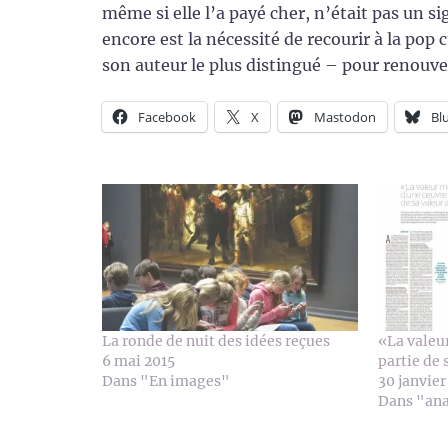
même si elle l’a payé cher, n’était pas un s
encore est la nécessité de recourir à la pop 
son auteur le plus distingué – pour renouveler
Facebook
X
Mastodon
Bl
La ronde de nuit des idées reçues
«La valeu
6 mai 2015
partie de 
Dans "En images"
30 janvier
Dans "an