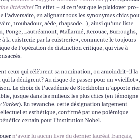
ne littéraire
? En effet – si ce n’est que le plaidoyer pro-
e l’adversaire, en alignant tous les synonymes chics pou
vère, troubadour, aède, rhapsode…), ainsi qu’une liste
lon, Ponge, Lautréamont, Mallarmé, Kerouac, Burroughs,
 la cuistrerie par la cuistrerie», commente le toujours
ue de l’opération de distinction critique, qui vise à
onsacrés.
nt ceux qui célèbrent sa nomination, ou amoindrit-il la
qui la dénigrent? Au risque de passer pour un «vieillot»,
raison. Le choix de l’académie de Stockholm n’apporte rie
blie, jusque dans les milieux les plus chics (en témoigne 
 Yorker
). En revanche, cette désignation largement
lectuel et esthétique, confirmé par une polémique
énéfice certain pour l’institution Nobel.
vouer
n’avoir lu aucun livre du dernier lauréat français
,