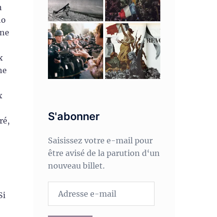
n
ho
une
x
ne
x
S'abonner
ré,
Saisissez votre e-mail pour
être avisé de la parution d‘un
nouveau billet.
Adresse
Si
e-
mail