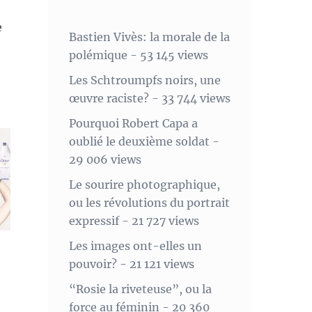
e
Bastien Vivès: la morale de la
polémique
- 53 145 views
Les Schtroumpfs noirs, une
œuvre raciste?
- 33 744 views
Pourquoi Robert Capa a
oublié le deuxième soldat
-
29 006 views
Le sourire photographique,
ou les révolutions du portrait
expressif
- 21 727 views
Les images ont-elles un
pouvoir?
- 21 121 views
“Rosie la riveteuse”, ou la
force au féminin
- 20 360