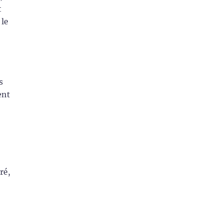
t
 le
s
ent
ré,