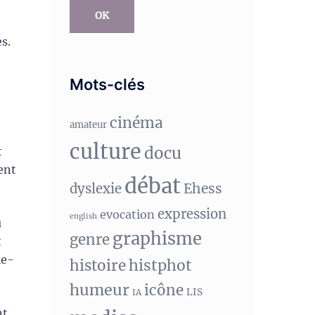
OK
s.
Mots-clés
cinéma
amateur
culture
docu
t
ent
débat
Ehess
dyslexie
expression
evocation
english
u
graphisme
genre
t
le-
histphot
histoire
humeur
icône
LIS
IA
nt