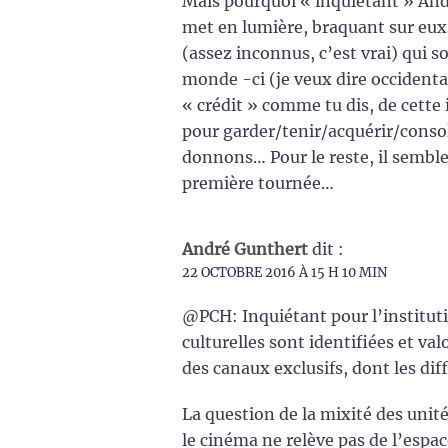
Mais pourquoi « inquiétant » Andr
met en lumière, braquant sur eux 
(assez inconnus, c’est vrai) qui 
monde -ci (je veux dire occidental
« crédit » comme tu dis, de cette 
pour garder/tenir/acquérir/consol
donnons… Pour le reste, il semble
première tournée…
André Gunthert
dit :
22 OCTOBRE 2016 À 15 H 10 MIN
@PCH: Inquiétant pour l’institutio
culturelles sont identifiées et va
des canaux exclusifs, dont les dif
La question de la mixité des unit
le cinéma ne relève pas de l’espace