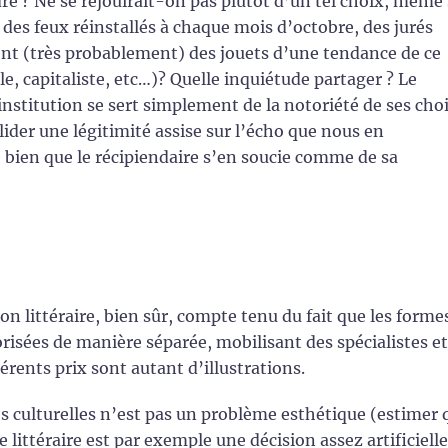
é ? Ne se réjouirait-on pas plutôt d’un tel choix, même s
des feux réinstallés à chaque mois d’octobre, des jurés
sont (très probablement) des jouets d’une tendance de ce
e, capitaliste, etc…)? Quelle inquiétude partager ? Le
institution se sert simplement de la notoriété de ses cho
ider une légitimité assise sur l’écho que nous en
 bien que le récipiendaire s’en soucie comme de sa
n littéraire, bien sûr, compte tenu du fait que les forme
lorisées de manière séparée, mobilisant des spécialistes et
férents prix sont autant d’illustrations.
és culturelles n’est pas un problème esthétique (estimer 
 littéraire est par exemple une décision assez artificielle