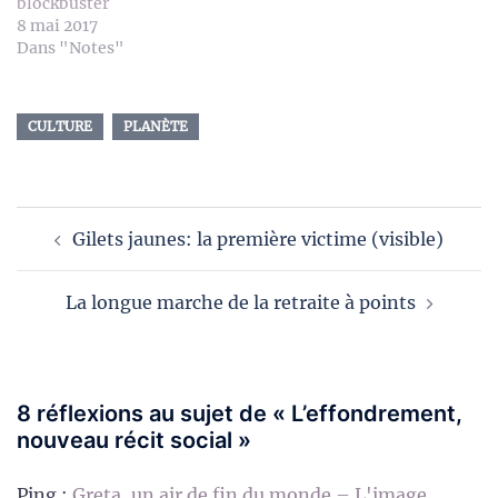
blockbuster
8 mai 2017
Dans "Notes"
CULTURE
PLANÈTE
Navigation
Gilets jaunes: la première victime (visible)
d’article
La longue marche de la retraite à points
8 réflexions au sujet de «
L’effondrement,
nouveau récit social
»
Ping :
Greta, un air de fin du monde – L'image