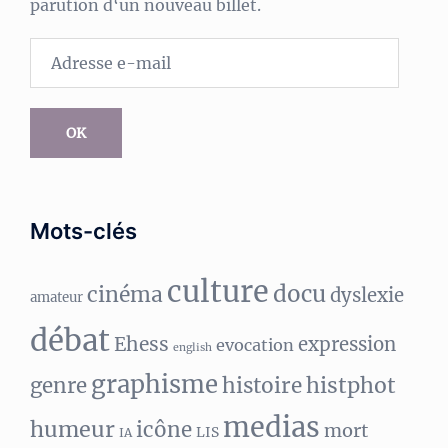
parution d‘un nouveau billet.
Adresse
e-
mail
OK
Mots-clés
culture
docu
cinéma
dyslexie
amateur
débat
Ehess
expression
evocation
english
graphisme
histphot
genre
histoire
medias
humeur
icône
mort
LIS
IA