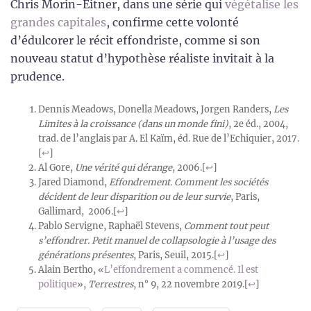
Chris Morin-Eitner, dans une série qui
végétalise les
grandes capitales
, confirme cette volonté
d’édulcorer le récit effondriste, comme si son
nouveau statut d’hypothèse réaliste invitait à la
prudence.
Dennis Meadows, Donella Meadows, Jorgen Randers,
Les
Limites à la croissance (dans un monde fini)
, 2e éd., 2004,
trad. de l’anglais par A. El Kaïm, éd. Rue de l’Echiquier, 2017.
[
↩
]
Al Gore,
Une vérité qui dérange
, 2006.
[
↩
]
Jared Diamond,
Effondrement. Comment les sociétés
décident de leur disparition ou de leur survie
, Paris,
Gallimard, 2006.
[
↩
]
Pablo Servigne, Raphaël Stevens,
Comment tout peut
s’effondrer. Petit manuel de collapsologie à l’usage des
générations présentes
, Paris, Seuil, 2015.
[
↩
]
Alain Bertho, «
L’effondrement a commencé. Il est
politique
»,
Terrestres
, n° 9, 22 novembre 2019.
[
↩
]