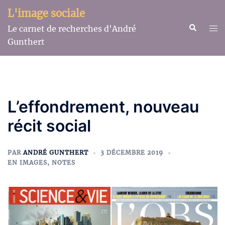
Aller
L'image sociale
au
Recherche
Ouv
Le carnet de recherches d'André
contenu
le
Gunthert
me
L’effondrement, nouveau
récit social
PAR
ANDRÉ GUNTHERT
3 DÉCEMBRE 2019
EN IMAGES
,
NOTES