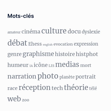
Mots-clés
culture
docu
cinéma
dyslexie
amateur
débat
Ehess
expression
evocation
english
graphisme
histphot
genre
histoire
medias
humeur
icône
mort
LIS
IA
photo
narration
portrait
planète
réception
théorie
tech
race
télé
web
zoo