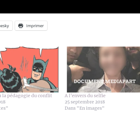
uesky
Imprimer
u la pédagogie du conflit
A l’envers du selfie
018
25 septembre 2018
tes"
Dans "En images"