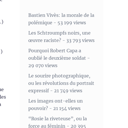
Bastien Vivès: la morale de la
…)
polémique
- 53 199 views
Les Schtroumpfs noirs, une
œuvre raciste?
- 33 793 views
Pourquoi Robert Capa a
 )
oublié le deuxième soldat
-
29 070 views
Le sourire photographique,
ou les révolutions du portrait
ue
expressif
- 21 749 views
les
Les images ont-elles un
à
pouvoir?
- 21 154 views
“Rosie la riveteuse”, ou la
force au féminin
- 20 395