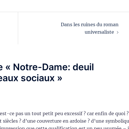
Dans les ruines du roman
universaliste
e «
Notre-Dame: deuil
seaux sociaux
»
st-ce pas un tout petit peu excessif ? car enfin de quoi ?
t siècles ? d’une couverture en ardoise ? d’une symboliq
’impression que cette qualification est un peu usurpée – 