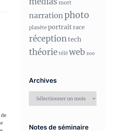
medias
mort
photo
narration
portrait
race
planète
réception
tech
théorie
web
télé
zoo
Archives
Archives
 de
ue
Notes de séminaire
je