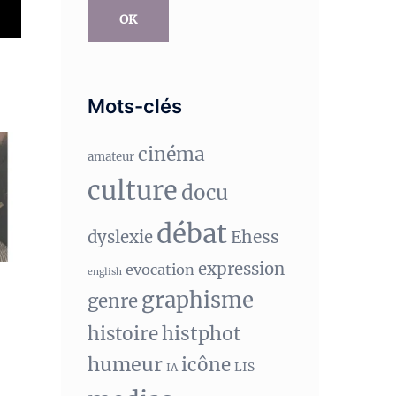
OK
Mots-clés
cinéma
amateur
culture
docu
débat
Ehess
dyslexie
expression
evocation
english
graphisme
genre
histphot
histoire
humeur
icône
LIS
IA