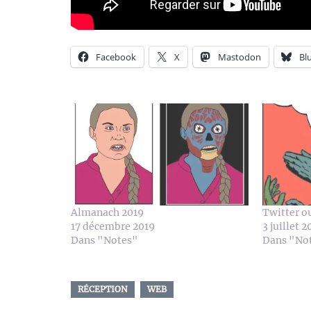
Facebook
X
Mastodon
Bl
Almanach 2019
Twitter o
17 décembre 2019
3 juillet 2
Dans "Notes"
Dans "No
RÉCEPTION
WEB