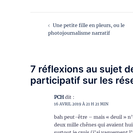
Navigation
Une petite fille en pleurs, ou le
d’article
photojournalisme narratif
7 réflexions au sujet d
participatif sur les ré
PCH
dit :
16 AVRIL 2019 À 21 H 21 MIN
bah peut-être – mais « deuil » n’e
deux mille chênes qui avaient hui
surtout je crois (j’ai vaguement l