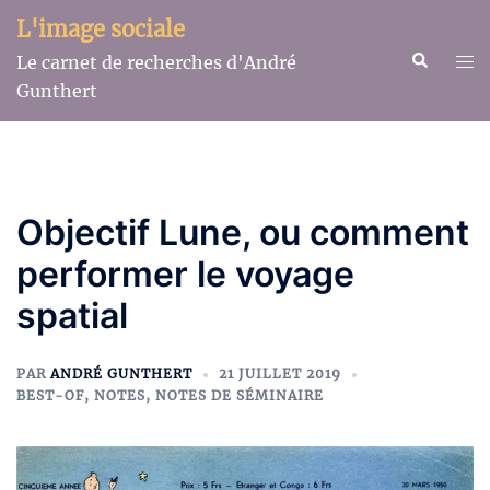
Aller
L'image sociale
au
Recherche
Ouv
Le carnet de recherches d'André
contenu
le
Gunthert
me
Objectif Lune, ou comment
performer le voyage
spatial
PAR
ANDRÉ GUNTHERT
21 JUILLET 2019
BEST-OF
,
NOTES
,
NOTES DE SÉMINAIRE