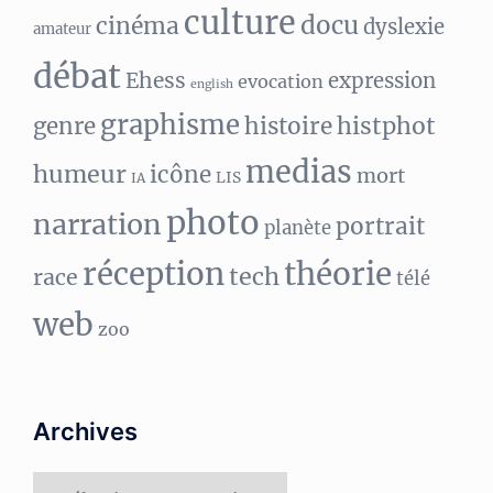
culture
docu
cinéma
dyslexie
amateur
débat
Ehess
expression
evocation
english
graphisme
histphot
genre
histoire
medias
humeur
icône
mort
LIS
IA
photo
narration
portrait
planète
réception
théorie
tech
race
télé
web
zoo
Archives
Archives