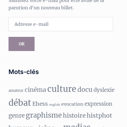
Saisissez votre e-mail pour être avisé de la
parution d‘un nouveau billet.
Adresse
e-
mail
OK
Mots-clés
culture
docu
cinéma
dyslexie
amateur
débat
Ehess
expression
evocation
english
graphisme
histphot
genre
histoire