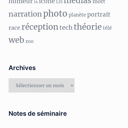
medias
humeur
icône
mort
LIS
IA
photo
narration
portrait
planète
réception
théorie
tech
race
télé
web
zoo
Archives
Archives
Notes de séminaire