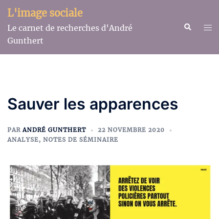
Aller
L'image sociale
au
Recherche
Ouv
Le carnet de recherches d'André
contenu
le
Gunthert
me
Sauver les apparences
PAR
ANDRÉ GUNTHERT
22 NOVEMBRE 2020
ANALYSE
,
NOTES DE SÉMINAIRE