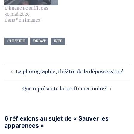
L’image ne suffit pas
30 mai 2020
Dans "En images"
CULTURE
DÉBAT
WEB
Navigation
La photographie, théâtre de la dépossession?
d’article
Que représente la souffrance noire?
6 réflexions au sujet de «
Sauver les
apparences
»