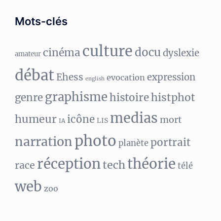
Mots-clés
culture
docu
cinéma
dyslexie
amateur
débat
Ehess
expression
evocation
english
graphisme
histphot
genre
histoire
medias
humeur
icône
mort
LIS
IA
photo
narration
portrait
planète
réception
théorie
tech
race
télé
web
zoo