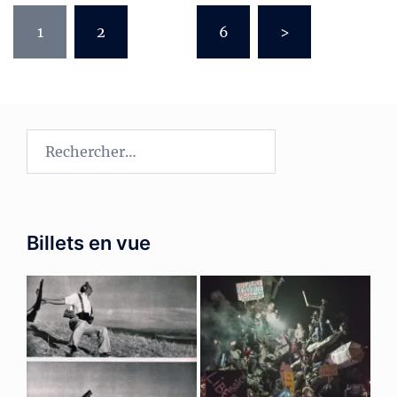
Pagination
1
2
…
6
>
des
publications
Rechercher :
Billets en vue