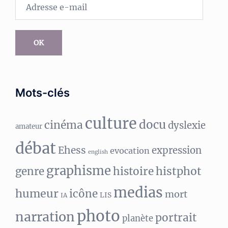
Adresse
e-
mail
OK
Mots-clés
culture
docu
cinéma
dyslexie
amateur
débat
Ehess
expression
evocation
english
graphisme
histphot
genre
histoire
medias
humeur
icône
mort
LIS
IA
photo
narration
portrait
planète