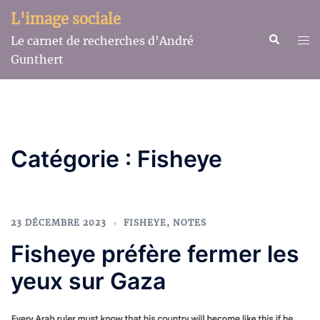
Aller
L'image sociale
au
Recherche
Ouv
Le carnet de recherches d'André
contenu
le
Gunthert
me
Catégorie :
Fisheye
23 DÉCEMBRE 2023
FISHEYE
,
NOTES
Fisheye préfère fermer les
yeux sur Gaza