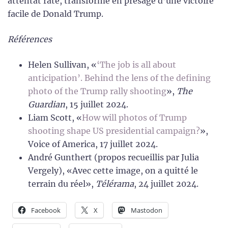
attentat raté, transformé en présage d’une victoire
facile de Donald Trump.
Références
Helen Sullivan, «
‘The job is all about
anticipation’. Behind the lens of the defining
photo of the Trump rally shooting
»,
The
Guardian
, 15 juillet 2024.
Liam Scott, «
How will photos of Trump
shooting shape US presidential campaign?
»,
Voice of America, 17 juillet 2024.
André Gunthert (propos recueillis par Julia
Vergely), «Avec cette image, on a quitté le
terrain du réel»,
Télérama
, 24 juillet 2024.
Facebook
X
Mastodon