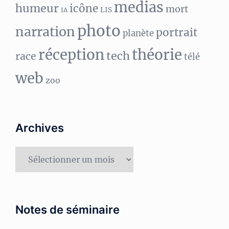
medias
humeur
icône
mort
LIS
IA
photo
narration
portrait
planète
réception
théorie
tech
race
télé
web
zoo
Archives
Archives
Notes de séminaire