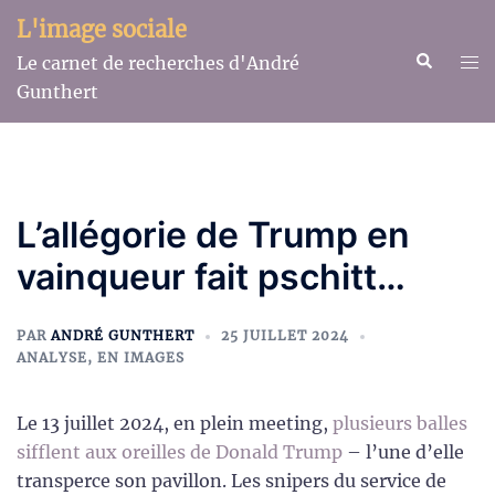
Aller
L'image sociale
au
Recherche
Ouv
Le carnet de recherches d'André
contenu
le
Gunthert
me
L’allégorie de Trump en
vainqueur fait pschitt…
PAR
ANDRÉ GUNTHERT
25 JUILLET 2024
ANALYSE
,
EN IMAGES
Le 13 juillet 2024, en plein meeting,
plusieurs balles
sifflent aux oreilles de Donald Trump
– l’une d’elle
transperce son pavillon. Les snipers du service de