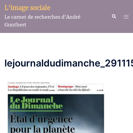
Aller
L'image sociale
au
Recherche
Ouv
Le carnet de recherches d'André
contenu
le
Gunthert
me
lejournaldudimanche_29111