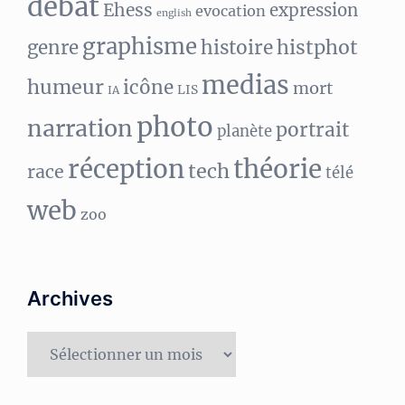
débat
Ehess
expression
evocation
english
graphisme
histphot
genre
histoire
medias
humeur
icône
mort
LIS
IA
photo
narration
portrait
planète
réception
théorie
tech
race
télé
web
zoo
Archives
Archives