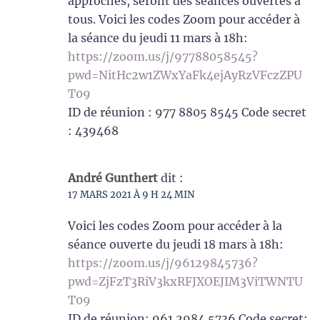
approches, seront des séances ouvertes à
tous. Voici les codes Zoom pour accéder à
la séance du jeudi 11 mars à 18h:
https://zoom.us/j/97788058545?
pwd=NitHc2w1ZWxYaFk4ejAyRzVFczZPU
T09
ID de réunion : 977 8805 8545 Code secret
: 439468
André Gunthert
dit :
17 MARS 2021 À 9 H 24 MIN
Voici les codes Zoom pour accéder à la
séance ouverte du jeudi 18 mars à 18h:
https://zoom.us/j/96129845736?
pwd=ZjFzT3RiV3kxRFJXOEJIM3ViTWNTU
T09
ID de réunion: 961 2984 5736 Code secret: