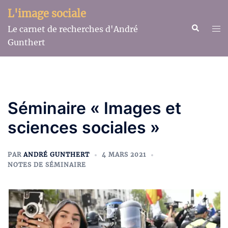
Aller
L'image sociale
au
Recherche
Ouv
Le carnet de recherches d'André
contenu
le
Gunthert
me
Séminaire « Images et
sciences sociales »
PAR
ANDRÉ GUNTHERT
4 MARS 2021
NOTES DE SÉMINAIRE