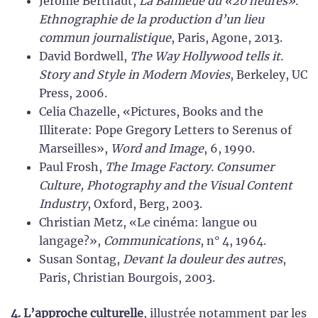
Jérôme Berthaut,
La Banlieue du «20 heures».
Ethnographie de la production d’un lieu
commun journalistique
, Paris, Agone, 2013.
David Bordwell,
The Way Hollywood tells it.
Story and Style in Modern Movies
, Berkeley, UC
Press, 2006.
Celia Chazelle, «Pictures, Books and the
Illiterate: Pope Gregory Letters to Serenus of
Marseilles»,
Word and Image
, 6, 1990.
Paul Frosh,
The Image Factory. Consumer
Culture, Photography and the Visual Content
Industry
, Oxford, Berg, 2003.
Christian Metz, «Le cinéma: langue ou
langage?»,
Communications
, n° 4, 1964.
Susan Sontag,
Devant la douleur des autres
,
Paris, Christian Bourgois, 2003.
4. L’approche culturelle
, illustrée notamment par les