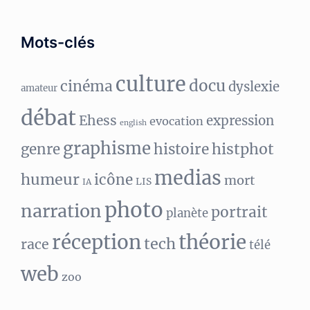
Mots-clés
culture
docu
cinéma
dyslexie
amateur
débat
Ehess
expression
evocation
english
graphisme
histphot
genre
histoire
medias
humeur
icône
mort
LIS
IA
photo
narration
portrait
planète
réception
théorie
tech
race
télé
web
zoo