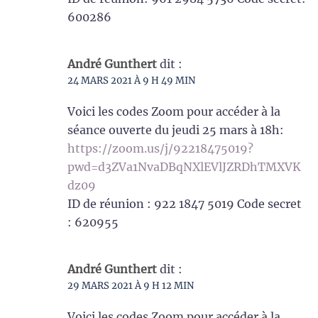
600286
André Gunthert
dit :
24 MARS 2021 À 9 H 49 MIN
Voici les codes Zoom pour accéder à la
séance ouverte du jeudi 25 mars à 18h:
https://zoom.us/j/92218475019?
pwd=d3ZVa1NvaDBqNXlEVlJZRDhTMXVK
dz09
ID de réunion : 922 1847 5019 Code secret
: 620955
André Gunthert
dit :
29 MARS 2021 À 9 H 12 MIN
Voici les codes Zoom pour accéder à la