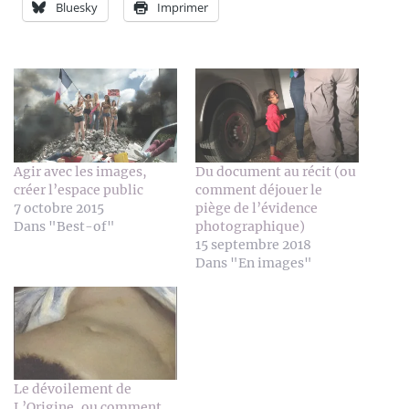
Bluesky
Imprimer
Agir avec les images,
Du document au récit (ou
créer l’espace public
comment déjouer le
7 octobre 2015
piège de l’évidence
Dans "Best-of"
photographique)
15 septembre 2018
Dans "En images"
Le dévoilement de
L’Origine, ou comment