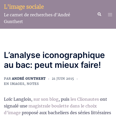
Aller
L'image sociale
au
Recherche
Ouv
Le carnet de recherches d'André
contenu
le
Gunthert
me
L’analyse iconographique
au bac: peut mieux faire!
PAR
ANDRÉ GUNTHERT
21 JUIN 2015
EN IMAGES
,
NOTES
Loïc Langlois,
sur son blog
, puis
les Clionautes
ont
signalé une
magistrale boulette dans le choix
d’image
proposé aux bacheliers des séries littéraires