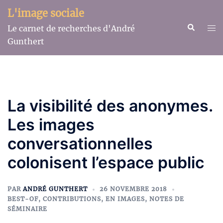
Aller
L'image sociale
au
Recherche
Ouv
Le carnet de recherches d'André
contenu
le
Gunthert
me
La visibilité des anonymes.
Les images
conversationnelles
colonisent l’espace public
PAR
ANDRÉ GUNTHERT
26 NOVEMBRE 2018
BEST-OF
,
CONTRIBUTIONS
,
EN IMAGES
,
NOTES DE
SÉMINAIRE