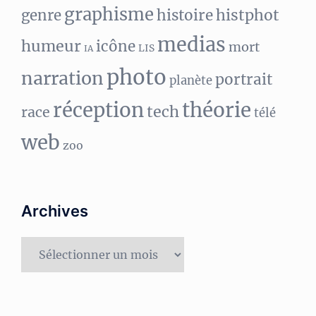
graphisme
histphot
genre
histoire
medias
humeur
icône
mort
LIS
IA
photo
narration
portrait
planète
réception
théorie
tech
race
télé
web
zoo
Archives
Archives