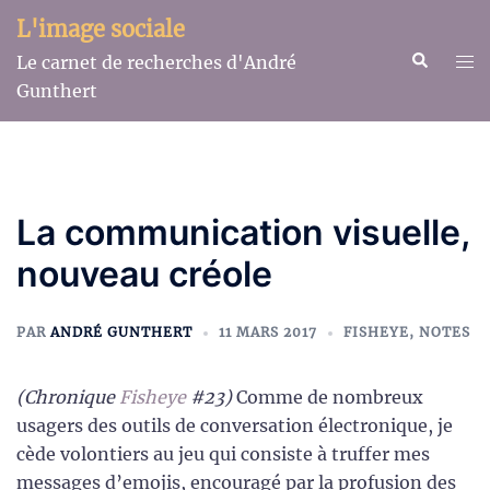
Aller
L'image sociale
au
Recherche
Ouv
Le carnet de recherches d'André
contenu
le
Gunthert
me
La communication visuelle,
nouveau créole
PAR
ANDRÉ GUNTHERT
11 MARS 2017
FISHEYE
,
NOTES
(Chronique
Fisheye
#23)
Comme de nombreux
usagers des outils de conversation électronique, je
cède volontiers au jeu qui consiste à truffer mes
messages d’emojis, encouragé par la profusion des