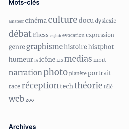
Mots-clés
culture
docu
cinéma
dyslexie
amateur
débat
Ehess
expression
evocation
english
graphisme
histphot
genre
histoire
medias
humeur
icône
mort
LIS
IA
photo
narration
portrait
planète
réception
théorie
tech
race
télé
web
zoo
Archives