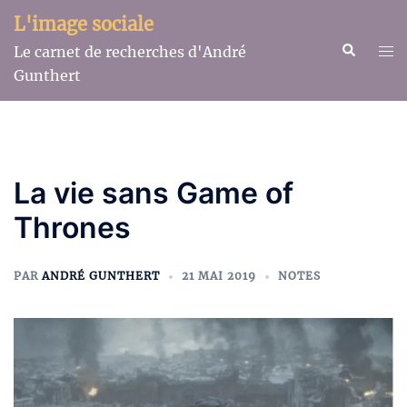
Aller
L'image sociale
au
Recherche
Ouv
Le carnet de recherches d'André
contenu
le
Gunthert
me
La vie sans Game of
Thrones
PAR
ANDRÉ GUNTHERT
21 MAI 2019
NOTES