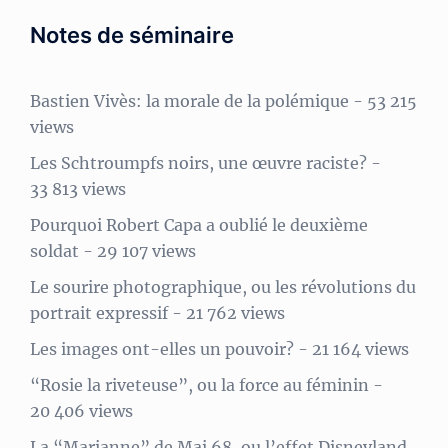
Notes de séminaire
Bastien Vivès: la morale de la polémique
- 53 215
views
Les Schtroumpfs noirs, une œuvre raciste?
-
33 813 views
Pourquoi Robert Capa a oublié le deuxième
soldat
- 29 107 views
Le sourire photographique, ou les révolutions du
portrait expressif
- 21 762 views
Les images ont-elles un pouvoir?
- 21 164 views
“Rosie la riveteuse”, ou la force au féminin
-
20 406 views
La “Marianne” de Mai 68, ou l’effet Disneyland