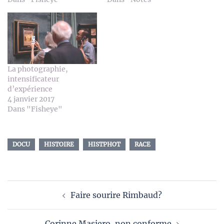
La photographie,
intensificateur
d’expérience
4 janvier 2017
Dans "Fisheye"
DOCU
HISTOIRE
HISTPHOT
RACE
Navigation
Faire sourire Rimbaud?
d’article
Corinne Masiero, non conforme