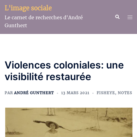
Aller
L'image sociale
au
Recherche
Ouv
Le carnet de recherches d'André
contenu
le
Gunthert
me
Violences coloniales: une
visibilité restaurée
PAR
ANDRÉ GUNTHERT
13 MARS 2021
FISHEYE
,
NOTES