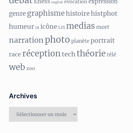
débat
Ehess
expression
evocation
english
graphisme
histphot
genre
histoire
medias
humeur
icône
mort
LIS
IA
photo
narration
portrait
planète
réception
théorie
tech
race
télé
web
zoo
Archives
Archives