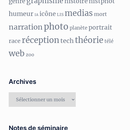
graphisme
histphot
genre
histoire
medias
humeur
icône
mort
LIS
IA
photo
narration
portrait
planète
réception
théorie
tech
race
télé
web
zoo
Archives
Archives
Notes de séminaire