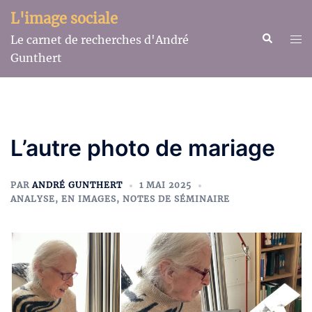
Aller
L'image sociale
au
Recherche
Ouv
Le carnet de recherches d'André
contenu
le
Gunthert
me
L’autre photo de mariage
PAR
ANDRÉ GUNTHERT
1 MAI 2025
ANALYSE
,
EN IMAGES
,
NOTES DE SÉMINAIRE