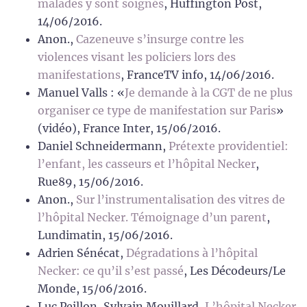
malades y sont soignés
, Huffington Post,
14/06/2016.
Anon.,
Cazeneuve s’insurge contre les
violences visant les policiers lors des
manifestations
, FranceTV info, 14/06/2016.
Manuel Valls : «
Je demande à la CGT de ne plus
organiser ce type de manifestation sur Paris
»
(vidéo), France Inter, 15/06/2016.
Daniel Schneidermann,
Prétexte providentiel:
l’enfant, les casseurs et l’hôpital Necker
,
Rue89, 15/06/2016.
Anon.,
Sur l’instrumentalisation des vitres de
l’hôpital Necker. Témoignage d’un parent
,
Lundimatin, 15/06/2016.
Adrien Sénécat,
Dégradations à l’hôpital
Necker: ce qu’il s’est passé
, Les Décodeurs/Le
Monde, 15/06/2016.
Luc Peillon, Sylvain Mouillard,
L’hôpital Necker