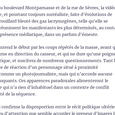
du boulevard Montparnasse et de la rue de Sèvres, la vidé
et pourtant toujours surréaliste, faite d’évolutions de
uillard bleuté des gaz lacrymogènes, telle qu’elle se
 réunissent les manifestants les plus déterminés, au cont
te présence médiatique, dans un parfum d’émeute.
entend le début par les coups répétés de la masse, avant 
tourne en direction du casseur, et qui ne dure qu’une poign
tique, et suscitera de nombreux questionnements. Tant 
e de réaction d’un personnage situé à proximité
comme un photojournaliste, mais qui n’accorde aucune
choquants. Ces apparences paradoxales alimenteront le
e qui n’a rien d’inhabituel dans un contexte de conflit
ité de la séquence.
confirme la disproportion entre le récit politique ultéri
peu d’attention que semble accorder le preneur d’images l