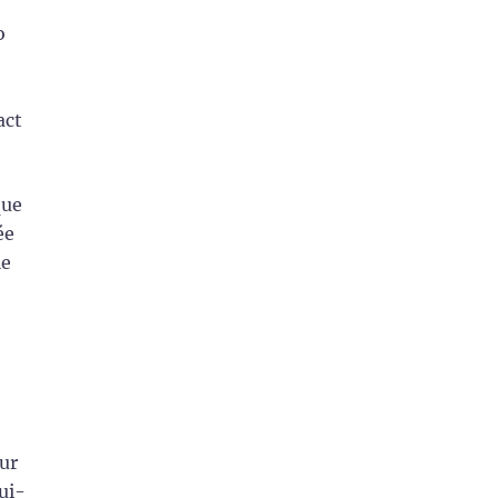
o
act
que
ée
le
eur
ui-