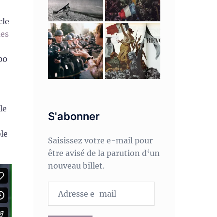
cle
ues
00
le
S'abonner
le
Saisissez votre e-mail pour
être avisé de la parution d‘un
nouveau billet.
Adresse
e-
mail