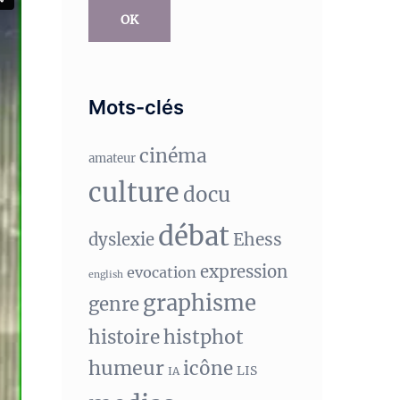
OK
Mots-clés
cinéma
amateur
culture
docu
débat
Ehess
dyslexie
expression
evocation
english
graphisme
genre
histphot
histoire
humeur
icône
LIS
IA