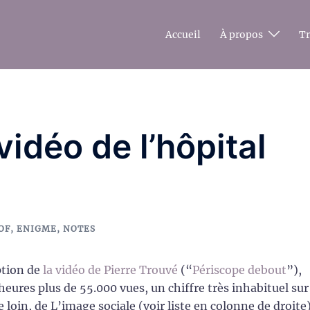
Accueil
À propos
T
vidéo de l’hôpital
OF
,
ENIGME
,
NOTES
ption de
la vidéo de Pierre Trouvé
(“
Périscope debout
”),
 heures plus de 55.000 vues, un chiffre très inhabituel sur
de loin, de L’image sociale (voir liste en colonne de droite)