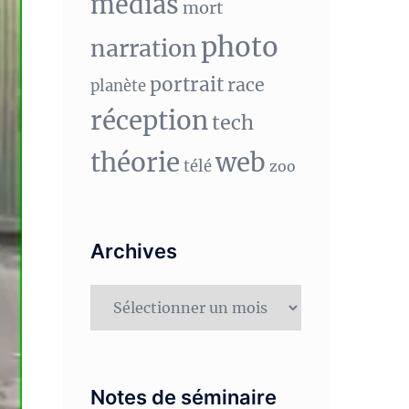
medias
mort
photo
narration
portrait
race
planète
réception
tech
théorie
web
télé
zoo
Archives
Archives
Notes de séminaire